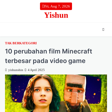
Skip
Fri, Aug 7, 2026
to
Yishun
content
TAK BERKATEGORI
10 perubahan film Minecraft
terbesar pada video game
yishunshin
4 April 2025