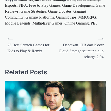
Esports
,
FIFA
,
Free-to-Play Games
,
Game Development
,
Game
Reviews
,
Game Strategies
,
Game Updates
,
Gaming
Community
,
Gaming Platforms
,
Gaming Tips
,
MMORPG
,
Mobile Legends
,
Multiplayer Games
,
Online Gaming
,
PES
Post
⟵
⟶
navigation
25 Best Scratch Games for
Dapatkan 1TB dari Koofr
Kids to Play & Remix
Cloud Storage seumur hidup
seharga £ 94
Related Posts