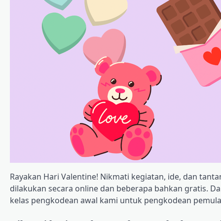
Rayakan Hari Valentine! Nikmati kegiatan, ide, dan ta
dilakukan secara online dan beberapa bahkan gratis. 
kelas pengkodean awal kami untuk pengkodean pemul