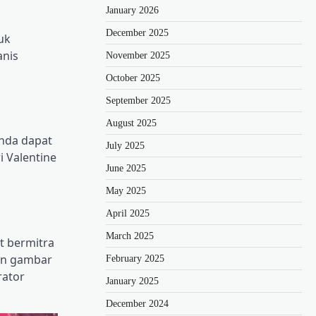
January 2026
December 2025
uk
anis
November 2025
October 2025
September 2025
August 2025
Anda dapat
July 2025
 Valentine
June 2025
May 2025
April 2025
March 2025
t bermitra
an gambar
February 2025
rator
January 2025
December 2024