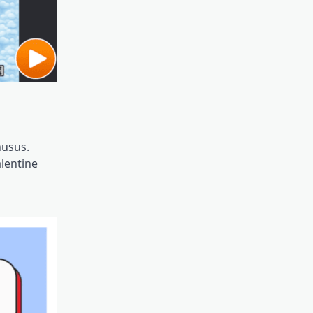
husus.
lentine