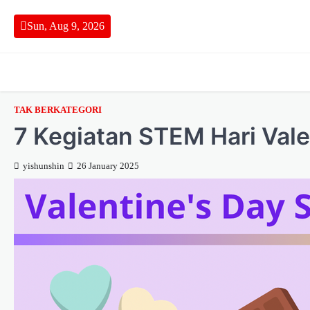
Skip
to
Sun, Aug 9, 2026
content
TAK BERKATEGORI
7 Kegiatan STEM Hari Vale
yishunshin
26 January 2025