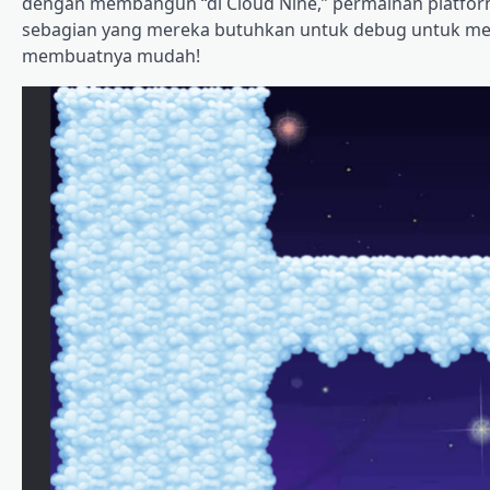
dengan membangun “di Cloud Nine,” permainan platform
sebagian yang mereka butuhkan untuk debug untuk mem
membuatnya mudah!