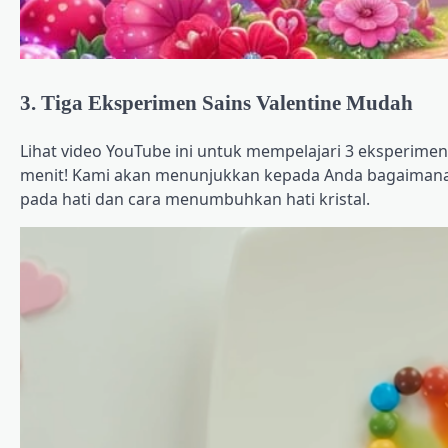
3. Tiga Eksperimen Sains Valentine Mudah
Lihat video YouTube ini untuk mempelajari 3 eksperime
menit! Kami akan menunjukkan kepada Anda bagaimana
pada hati dan cara menumbuhkan hati kristal.