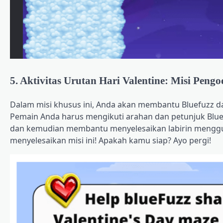
5. Aktivitas Urutan Hari Valentine: Misi Pen
Dalam misi khusus ini, Anda akan membantu Bluefuzz da
Pemain Anda harus mengikuti arahan dan petunjuk Blue
dan kemudian membantu menyelesaikan labirin menggu
menyelesaikan misi ini! Apakah kamu siap? Ayo pergi!