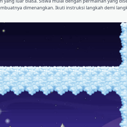
 yang luar biasa. Siswa mulai dengan permainan yang dis
buatnya dimenangkan. Ikuti instruksi langkah demi lang