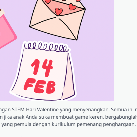
ntangan STEM Hari Valentine yang menyenangkan. Semua ini
Dan jika anak Anda suka membuat game keren, bergabungl
a yang pemula dengan kurikulum pemenang penghargaan.