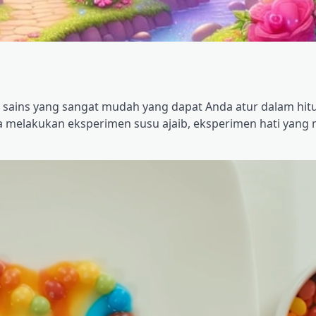
n sains yang sangat mudah yang dapat Anda atur dalam hi
 melakukan eksperimen susu ajaib, eksperimen hati yang