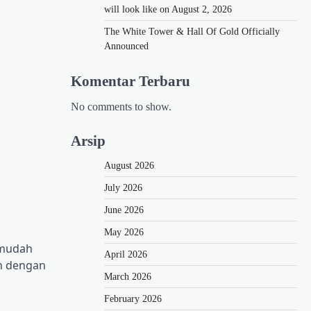
will look like on August 2, 2026
The White Tower & Hall Of Gold Officially
Announced
Komentar Terbaru
No comments to show.
Arsip
August 2026
July 2026
June 2026
May 2026
 mudah
April 2026
ah dengan
March 2026
February 2026