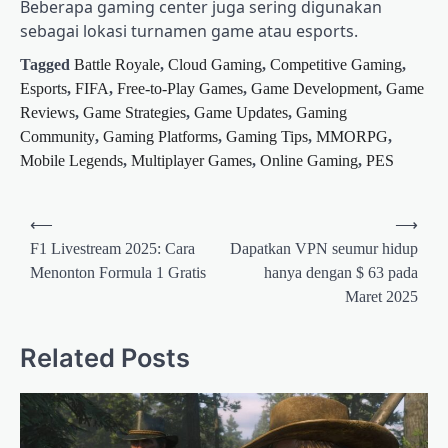
Beberapa gaming center juga sering digunakan
sebagai lokasi turnamen game atau esports.
Tagged
Battle Royale
,
Cloud Gaming
,
Competitive Gaming
,
Esports
,
FIFA
,
Free-to-Play Games
,
Game Development
,
Game
Reviews
,
Game Strategies
,
Game Updates
,
Gaming
Community
,
Gaming Platforms
,
Gaming Tips
,
MMORPG
,
Mobile Legends
,
Multiplayer Games
,
Online Gaming
,
PES
Post
⟵
⟶
navigation
F1 Livestream 2025: Cara
Dapatkan VPN seumur hidup
Menonton Formula 1 Gratis
hanya dengan $ 63 pada
Maret 2025
Related Posts