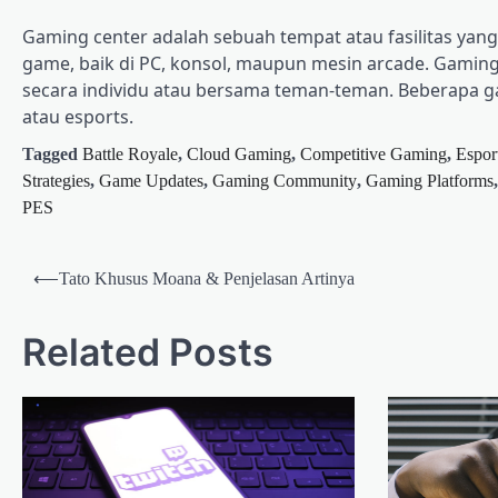
Gaming center adalah sebuah tempat atau fasilitas ya
game, baik di PC, konsol, maupun mesin arcade. Gaming 
secara individu atau bersama teman-teman. Beberapa g
atau esports.
Tagged
Battle Royale
,
Cloud Gaming
,
Competitive Gaming
,
Espor
Strategies
,
Game Updates
,
Gaming Community
,
Gaming Platforms
PES
Post
⟵
Tato Khusus Moana & Penjelasan Artinya
navigation
Related Posts