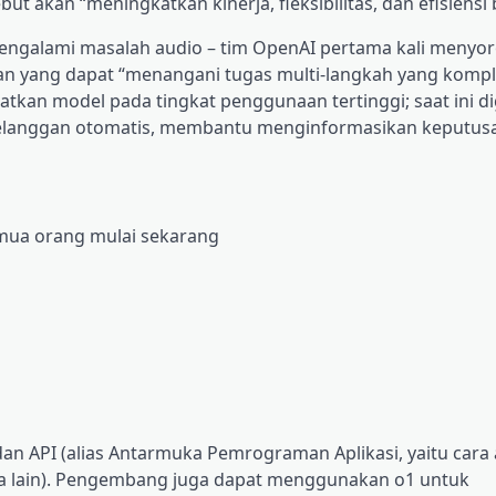
 akan “meningkatkan kinerja, fleksibilitas, dan efisiensi 
ngalami masalah audio – tim OpenAI pertama kali menyor
n yang dapat “menangani tugas multi-langkah yang kompl
kan model pada tingkat penggunaan tertinggi; saat ini d
langgan otomatis, membantu menginformasikan keputusa
mua orang mulai sekarang
an API (alias Antarmuka Pemrograman Aplikasi, yaitu cara 
a lain). Pengembang juga dapat menggunakan o1 untuk