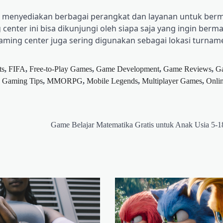
ng menyediakan berbagai perangkat dan layanan untuk berm
center ini bisa dikunjungi oleh siapa saja yang ingin berm
aming center juga sering digunakan sebagai lokasi turna
ts
,
FIFA
,
Free-to-Play Games
,
Game Development
,
Game Reviews
,
G
,
Gaming Tips
,
MMORPG
,
Mobile Legends
,
Multiplayer Games
,
Onli
Game Belajar Matematika Gratis untuk Anak Usia 5-