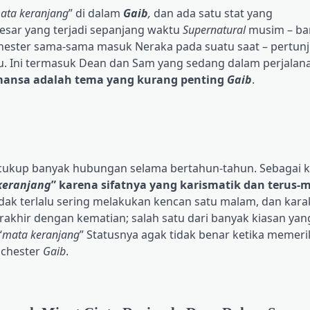
ata keranjang
” di dalam
Gaib
,
dan ada satu stat yang
sar yang terjadi sepanjang waktu
Supernatural
musim – ba
hester sama-sama masuk Neraka pada suatu saat – pertun
tu. Ini termasuk Dean dan Sam yang sedang dalam perjalan
ansa adalah tema yang kurang penting
Gaib
.
kup banyak hubungan selama bertahun-tahun. Sebagai ka
keranjang
” karena sifatnya yang karismatik dan terus-
a tidak terlalu sering melakukan kencan satu malam, dan kara
akhir dengan kematian; salah satu dari banyak kiasan yan
“
mata keranjang
” Statusnya agak tidak benar ketika memeri
nchester
Gaib
.