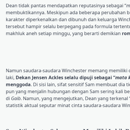
Dean tidak pantas mendapatkan reputasinya sebagai “
m
membuktikannya. Meskipun ada beberapa perubahan be
karakter diperkenalkan dan dibunuh dan keluarga Winc
tersebut hampir selalu berpegang pada formula terten
makhluk aneh setiap minggu, yang berarti demikian
rom
Namun saudara-saudara Winchester memang memiliki cu
laki,
Dekan Jensen Ackles selalu dipuji sebagai “
mata 
menggoda
. Di sisi lain, sifat sensitif Sam membuat di
pun yang menjalin hubungan dengan Sam sering kali ber
di
Gaib
. Namun, yang mengejutkan, Dean yang terkenal 
statistik aktual seputar minat cinta saudara-saudara Wi