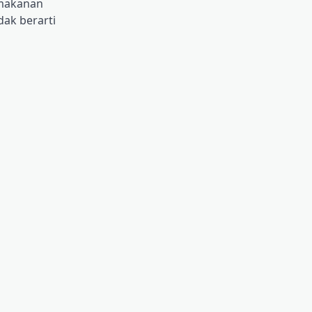
 makanan
dak berarti