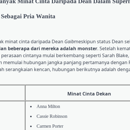
anyak Minat Cinta Daripada Dean Dalam Supern
ebagai Pria Wanita
ak minat cinta daripada Dean
Gaib
meskipun status Dean se
dan beberapa dari mereka adalah monster
. Setelah kemat
perasaan cintanya mulai berkembang seperti Sarah Blake,
am memulai hubungan jangka panjang pertamanya dengan R
ah serangkaian kencan, hubungan berikutnya adalah denga
Minat Cinta Dekan
Anna Milton
Cassie Robinson
Carmen Porter