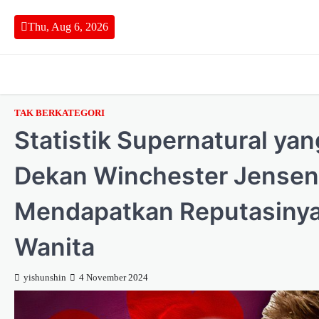
Skip
to
Thu, Aug 6, 2026
content
TAK BERKATEGORI
Statistik Supernatural 
Dekan Winchester Jensen 
Mendapatkan Reputasiny
Wanita
yishunshin
4 November 2024