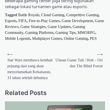
Beberapa gaming center juga sering digunakan
sebagai lokasi turnamen game atau esports.
Tagged
Battle Royale
,
Cloud Gaming
,
Competitive Gaming
,
Esports
,
FIFA
,
Free-to-Play Games
,
Game Development
,
Game
Reviews
,
Game Strategies
,
Game Updates
,
Gaming
Community
,
Gaming Platforms
,
Gaming Tips
,
MMORPG
,
Mobile Legends
,
Multiplayer Games
,
Online Gaming
,
PES
Post
⟵
⟶
navigation
Star Wars membawa kembali
Ulasan Game Tuli / Hoh – Ori
pejuang dasi yang akan
dan The Blind Forest
menyelamatkan Kekaisaran,
31 tahun setelah debutnya
Related Posts