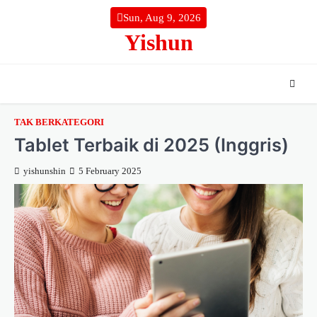
Skip
Sun, Aug 9, 2026
to
Yishun
content
TAK BERKATEGORI
Tablet Terbaik di 2025 (Inggris)
yishunshin
5 February 2025