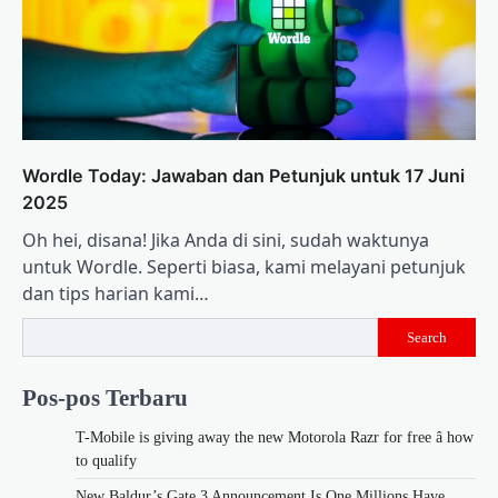
Wordle Today: Jawaban dan Petunjuk untuk 17 Juni
2025
Oh hei, disana! Jika Anda di sini, sudah waktunya
untuk Wordle. Seperti biasa, kami melayani petunjuk
dan tips harian kami…
Search
Pos-pos Terbaru
T-Mobile is giving away the new Motorola Razr for free â how
to qualify
New Baldur’s Gate 3 Announcement Is One Millions Have