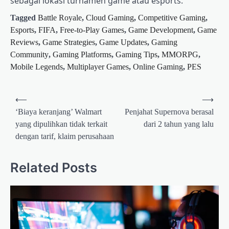
sebagai lokasi turnamen game atau esports.
Tagged
Battle Royale
,
Cloud Gaming
,
Competitive Gaming
,
Esports
,
FIFA
,
Free-to-Play Games
,
Game Development
,
Game
Reviews
,
Game Strategies
,
Game Updates
,
Gaming
Community
,
Gaming Platforms
,
Gaming Tips
,
MMORPG
,
Mobile Legends
,
Multiplayer Games
,
Online Gaming
,
PES
Post
⟵
⟶
navigation
‘Biaya keranjang’ Walmart
Penjahat Supernova berasal
yang dipulihkan tidak terkait
dari 2 tahun yang lalu
dengan tarif, klaim perusahaan
Related Posts