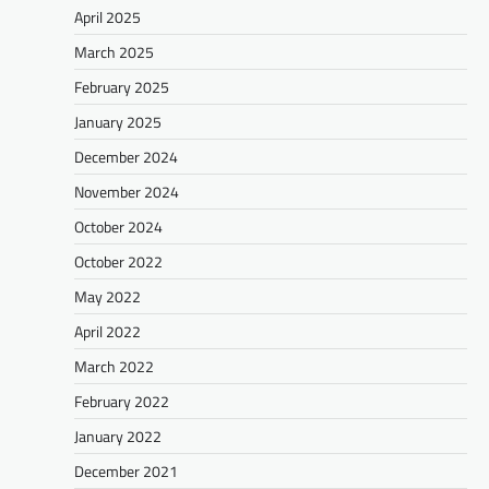
April 2025
March 2025
February 2025
January 2025
December 2024
November 2024
October 2024
October 2022
May 2022
April 2022
March 2022
February 2022
January 2022
December 2021