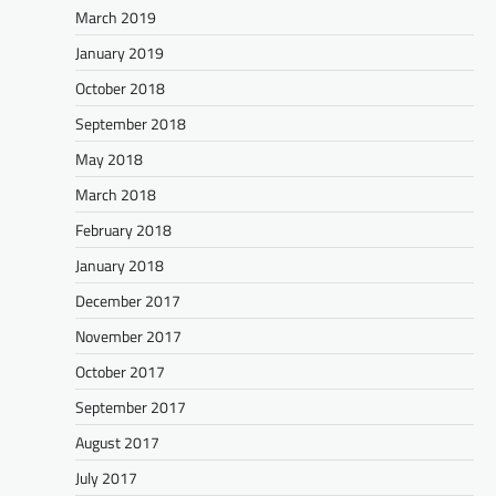
March 2019
January 2019
October 2018
September 2018
May 2018
March 2018
February 2018
January 2018
December 2017
November 2017
October 2017
September 2017
August 2017
July 2017