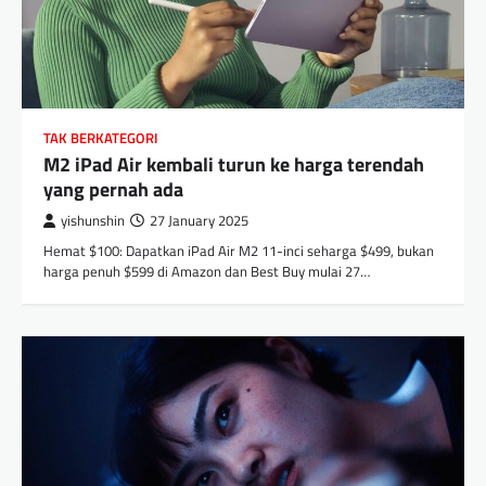
TAK BERKATEGORI
M2 iPad Air kembali turun ke harga terendah
yang pernah ada
yishunshin
27 January 2025
Hemat $100: Dapatkan iPad Air M2 11-inci seharga $499, bukan
harga penuh $599 di Amazon dan Best Buy mulai 27…