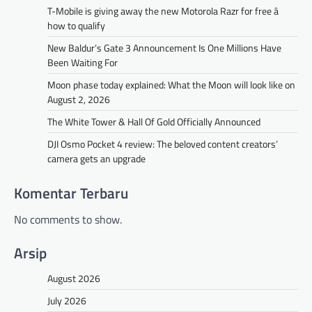
T-Mobile is giving away the new Motorola Razr for free â
how to qualify
New Baldur’s Gate 3 Announcement Is One Millions Have
Been Waiting For
Moon phase today explained: What the Moon will look like on
August 2, 2026
The White Tower & Hall Of Gold Officially Announced
DJI Osmo Pocket 4 review: The beloved content creators’
camera gets an upgrade
Komentar Terbaru
No comments to show.
Arsip
August 2026
July 2026