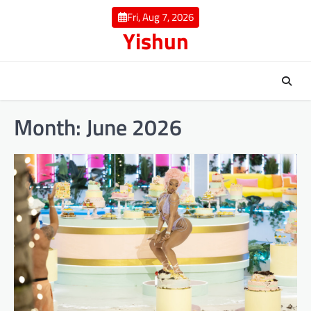
Skip
Fri, Aug 7, 2026
to
Yishun
content
Month:
June 2026