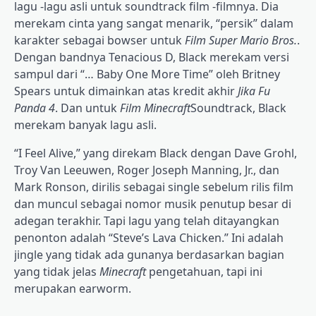
lagu -lagu asli untuk soundtrack film -filmnya. Dia
merekam cinta yang sangat menarik, “persik” dalam
karakter sebagai bowser untuk
Film Super Mario Bros.
.
Dengan bandnya Tenacious D, Black merekam versi
sampul dari “… Baby One More Time” oleh Britney
Spears untuk dimainkan atas kredit akhir
Jika Fu
Panda 4
. Dan untuk
Film Minecraft
Soundtrack, Black
merekam banyak lagu asli.
“I Feel Alive,” yang direkam Black dengan Dave Grohl,
Troy Van Leeuwen, Roger Joseph Manning, Jr., dan
Mark Ronson, dirilis sebagai single sebelum rilis film
dan muncul sebagai nomor musik penutup besar di
adegan terakhir. Tapi lagu yang telah ditayangkan
penonton adalah “Steve’s Lava Chicken.” Ini adalah
jingle yang tidak ada gunanya berdasarkan bagian
yang tidak jelas
Minecraft
pengetahuan, tapi ini
merupakan earworm.