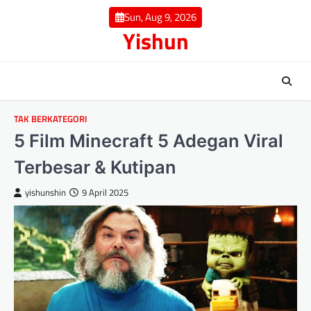
Skip
Sun, Aug 9, 2026
to
Yishun
content
TAK BERKATEGORI
5 Film Minecraft 5 Adegan Viral
Terbesar & Kutipan
yishunshin
9 April 2025