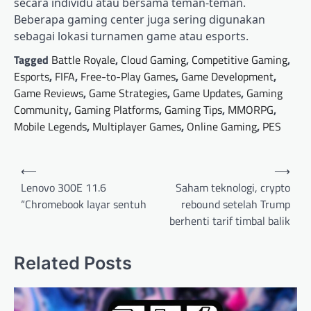
secara individu atau bersama teman-teman.
Beberapa gaming center juga sering digunakan
sebagai lokasi turnamen game atau esports.
Tagged
Battle Royale
,
Cloud Gaming
,
Competitive Gaming
,
Esports
,
FIFA
,
Free-to-Play Games
,
Game Development
,
Game Reviews
,
Game Strategies
,
Game Updates
,
Gaming
Community
,
Gaming Platforms
,
Gaming Tips
,
MMORPG
,
Mobile Legends
,
Multiplayer Games
,
Online Gaming
,
PES
Post
⟵
⟶
navigation
Lenovo 300E 11.6
Saham teknologi, crypto
“Chromebook layar sentuh
rebound setelah Trump
berhenti tarif timbal balik
Related Posts