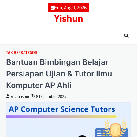
Skip
Sun, Aug 9, 2026
to
Yishun
content
TAK BERKATEGORI
Bantuan Bimbingan Belajar
Persiapan Ujian & Tutor Ilmu
Komputer AP Ahli
yishunshin
8 December 2024