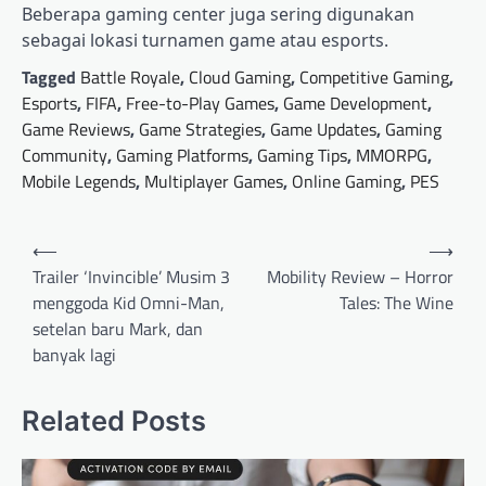
Beberapa gaming center juga sering digunakan
sebagai lokasi turnamen game atau esports.
Tagged
Battle Royale
,
Cloud Gaming
,
Competitive Gaming
,
Esports
,
FIFA
,
Free-to-Play Games
,
Game Development
,
Game Reviews
,
Game Strategies
,
Game Updates
,
Gaming
Community
,
Gaming Platforms
,
Gaming Tips
,
MMORPG
,
Mobile Legends
,
Multiplayer Games
,
Online Gaming
,
PES
Post
⟵
⟶
navigation
Trailer ‘Invincible’ Musim 3
Mobility Review – Horror
menggoda Kid Omni-Man,
Tales: The Wine
setelan baru Mark, dan
banyak lagi
Related Posts