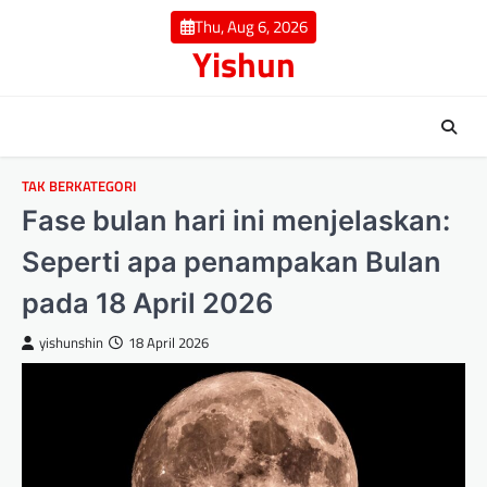
Skip
Thu, Aug 6, 2026
to
Yishun
content
TAK BERKATEGORI
Fase bulan hari ini menjelaskan:
Seperti apa penampakan Bulan
pada 18 April 2026
yishunshin
18 April 2026