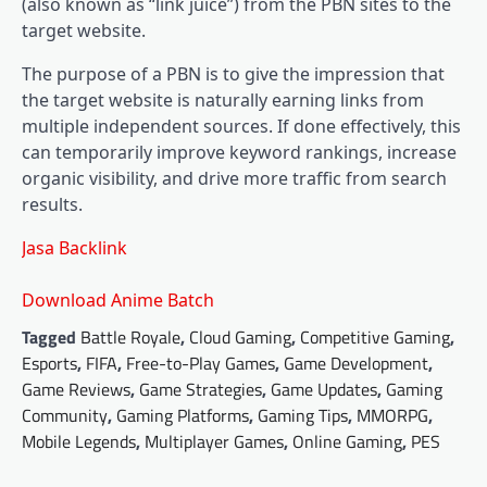
(also known as “link juice”) from the PBN sites to the
target website.
The purpose of a PBN is to give the impression that
the target website is naturally earning links from
multiple independent sources. If done effectively, this
can temporarily improve keyword rankings, increase
organic visibility, and drive more traffic from search
results.
Jasa Backlink
Download Anime Batch
Tagged
Battle Royale
,
Cloud Gaming
,
Competitive Gaming
,
Esports
,
FIFA
,
Free-to-Play Games
,
Game Development
,
Game Reviews
,
Game Strategies
,
Game Updates
,
Gaming
Community
,
Gaming Platforms
,
Gaming Tips
,
MMORPG
,
Mobile Legends
,
Multiplayer Games
,
Online Gaming
,
PES