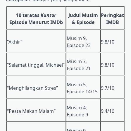
10 teratas
Kantor
Judul Musim
Peringkat
Episode Menurut IMDb
& Episode
IMDB
Musim 9,
“Akhir”
9.8/10
Episode 23
Musim 7,
“Selamat tinggal, Michael”
9.8/10
Episode 21
Musim 5,
“Menghilangkan Stres”
9.7/10
Episode 14/15
Musim 4,
“Pesta Makan Malam”
9.4/10
Episode 9
Musim 9,