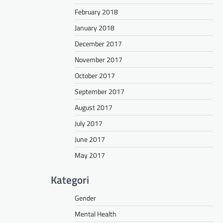
February 2018
January 2018
December 2017
November 2017
October 2017
September 2017
August 2017
July 2017
June 2017
May 2017
Kategori
Gender
Mental Health