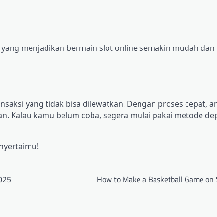
ru yang menjadikan bermain slot online semakin mudah dan
aksi yang tidak bisa dilewatkan. Dengan proses cepat, a
kan. Kalau kamu belum coba, segera mulai pakai metode dep
nyertaimu!
2025
How to Make a Basketball Game on 