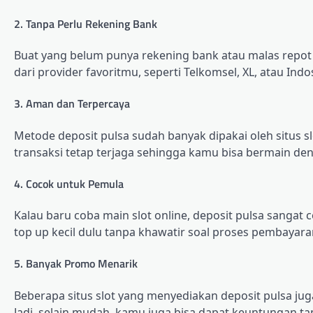
2. Tanpa Perlu Rekening Bank
Buat yang belum punya rekening bank atau malas repot ur
dari provider favoritmu, seperti Telkomsel, XL, atau Ind
3. Aman dan Terpercaya
Metode deposit pulsa sudah banyak dipakai oleh situs s
transaksi tetap terjaga sehingga kamu bisa bermain de
4. Cocok untuk Pemula
Kalau baru coba main slot online, deposit pulsa sangat
top up kecil dulu tanpa khawatir soal proses pembayara
5. Banyak Promo Menarik
Beberapa situs slot yang menyediakan deposit pulsa j
Jadi, selain mudah, kamu juga bisa dapat keuntungan t