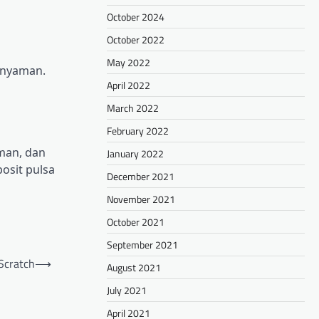
October 2024
October 2022
May 2022
 nyaman.
April 2022
March 2022
February 2022
man, dan
January 2022
osit pulsa
December 2021
November 2021
October 2021
September 2021
Scratch
⟶
August 2021
July 2021
April 2021