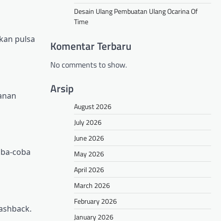
Desain Ulang Pembuatan Ulang Ocarina Of
Time
akan pulsa
Komentar Terbaru
No comments to show.
Arsip
manan
August 2026
July 2026
June 2026
oba-coba
May 2026
April 2026
March 2026
February 2026
ashback.
January 2026