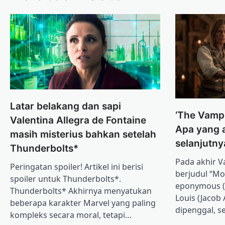
Latar belakang dan sapi
‘The Vampi
Valentina Allegra de Fontaine
Apa yang a
masih misterius bahkan setelah
selanjutny
Thunderbolts*
Pada akhir V
Peringatan spoiler! Artikel ini berisi
berjudul “Mo
spoiler untuk Thunderbolts*.
eponymous (
Thunderbolts* Akhirnya menyatukan
Louis (Jacob
beberapa karakter Marvel yang paling
dipenggal, s
kompleks secara moral, tetapi…