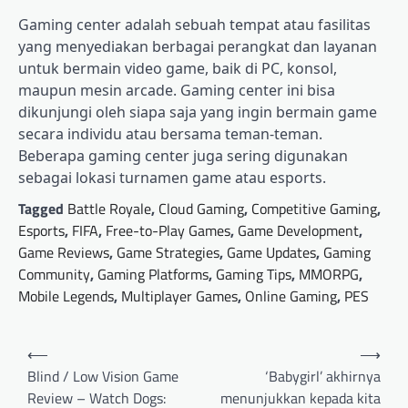
Gaming center adalah sebuah tempat atau fasilitas
yang menyediakan berbagai perangkat dan layanan
untuk bermain video game, baik di PC, konsol,
maupun mesin arcade. Gaming center ini bisa
dikunjungi oleh siapa saja yang ingin bermain game
secara individu atau bersama teman-teman.
Beberapa gaming center juga sering digunakan
sebagai lokasi turnamen game atau esports.
Tagged
Battle Royale
,
Cloud Gaming
,
Competitive Gaming
,
Esports
,
FIFA
,
Free-to-Play Games
,
Game Development
,
Game Reviews
,
Game Strategies
,
Game Updates
,
Gaming
Community
,
Gaming Platforms
,
Gaming Tips
,
MMORPG
,
Mobile Legends
,
Multiplayer Games
,
Online Gaming
,
PES
Post
⟵
⟶
navigation
Blind / Low Vision Game
‘Babygirl’ akhirnya
Review – Watch Dogs:
menunjukkan kepada kita