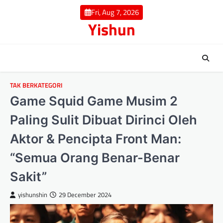
Skip
Fri, Aug 7, 2026
to
Yishun
content
TAK BERKATEGORI
Game Squid Game Musim 2
Paling Sulit Dibuat Dirinci Oleh
Aktor & Pencipta Front Man:
“Semua Orang Benar-Benar
Sakit”
yishunshin
29 December 2024