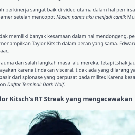
lah berkinerja sangat baik di video utama dalam hal pemirs
reamer setelah mencopot
Musim panas aku menjadi cantik
Mus
dak memiliki banyak kesamaan dalam hal mendongeng, p
 menampilkan Taylor Kitsch dalam peran yang sama. Edward
saac.
trauma dan salah langkah masa lalu mereka, tetapi Ishak jau
rayakan karena tindakan visceral, tidak ada yang dilarang y
pasir dari spionase yang berpusat pada militer. Karena kes
ton
Daftar Terminal: Dark Wolf
.
lor Kitsch’s RT Streak yang mengecewakan