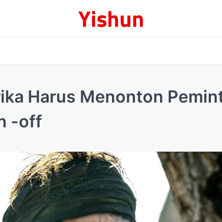
Yishun
ika Harus Menonton Pemint
n -off