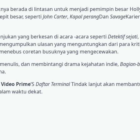
aknya berada di lintasan untuk menjadi pemimpin besar Ho
pit besar, seperti
John Carter
,
Kapal perang
Dan
Savage
Karie
njukan yang berkesan di acara -acara seperti
Detektif sejati
,
a mengumpulkan ulasan yang menguntungkan dari para krit
h menebus coretan busuknya yang mengecewakan.
menulis, dan membintangi drama kejahatan indie,
Bagian-b
ma.
n
Video Prime
‘S
Daftar Terminal
Tindak lanjut akan membant
alam waktu dekat.