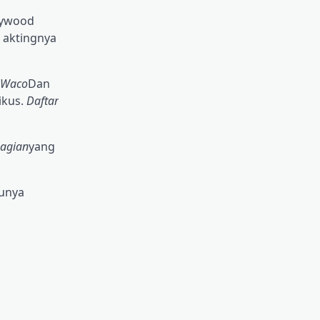
llywood
r aktingnya
Waco
Dan
ikus.
Daftar
agian
yang
unya