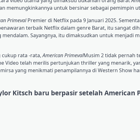
Acara video utama yang dimaksud bukanlah orang Barat
Ame
 dan memungkinkannya untuk bersinar sebagai pemimpin u
an Primeval
Premier di Netflix pada 9 Januari 2025. Sementa
penawaran terbaik Netflix dalam genre Barat, itu sangat dih
g mendalam. Sayangnya, itu dimaksudkan untuk menjadi mi
 cukup rata -rata,
American Primeval
Musim 2 tidak pernah te
Video telah merilis pertunjukan thriller yang menarik, yan
Pemirsa yang menikmati penampilannya di Western Show ha
ylor Kitsch baru berpasir setelah American 