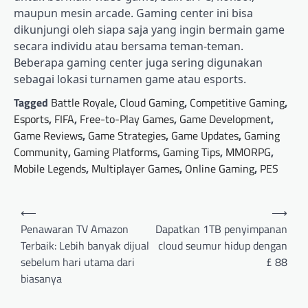
maupun mesin arcade. Gaming center ini bisa
dikunjungi oleh siapa saja yang ingin bermain game
secara individu atau bersama teman-teman.
Beberapa gaming center juga sering digunakan
sebagai lokasi turnamen game atau esports.
Tagged
Battle Royale
,
Cloud Gaming
,
Competitive Gaming
,
Esports
,
FIFA
,
Free-to-Play Games
,
Game Development
,
Game Reviews
,
Game Strategies
,
Game Updates
,
Gaming
Community
,
Gaming Platforms
,
Gaming Tips
,
MMORPG
,
Mobile Legends
,
Multiplayer Games
,
Online Gaming
,
PES
Post
⟵
⟶
navigation
Penawaran TV Amazon
Dapatkan 1TB penyimpanan
Terbaik: Lebih banyak dijual
cloud seumur hidup dengan
sebelum hari utama dari
£ 88
biasanya