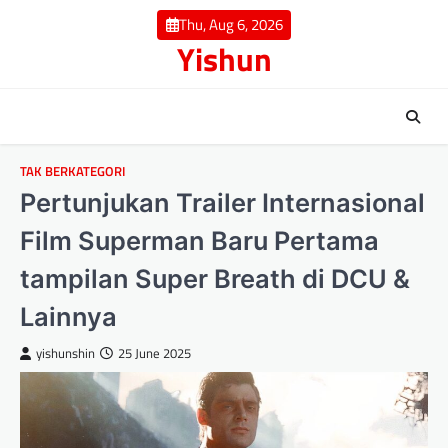
Skip
Thu, Aug 6, 2026
to
Yishun
content
TAK BERKATEGORI
Pertunjukan Trailer Internasional
Film Superman Baru Pertama
tampilan Super Breath di DCU &
Lainnya
yishunshin
25 June 2025