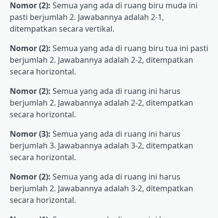
Nomor (2):
Semua yang ada di ruang biru muda ini
pasti berjumlah 2. Jawabannya adalah 2-1,
ditempatkan secara vertikal.
Nomor (2):
Semua yang ada di ruang biru tua ini pasti
berjumlah 2. Jawabannya adalah 2-2, ditempatkan
secara horizontal.
Nomor (2):
Semua yang ada di ruang ini harus
berjumlah 2. Jawabannya adalah 2-2, ditempatkan
secara horizontal.
Nomor (3):
Semua yang ada di ruang ini harus
berjumlah 3. Jawabannya adalah 3-2, ditempatkan
secara horizontal.
Nomor (2):
Semua yang ada di ruang ini harus
berjumlah 2. Jawabannya adalah 3-2, ditempatkan
secara horizontal.