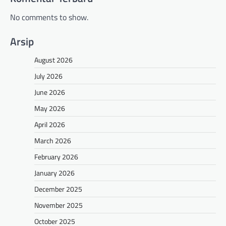
No comments to show.
Arsip
August 2026
July 2026
June 2026
May 2026
April 2026
March 2026
February 2026
January 2026
December 2025
November 2025
October 2025