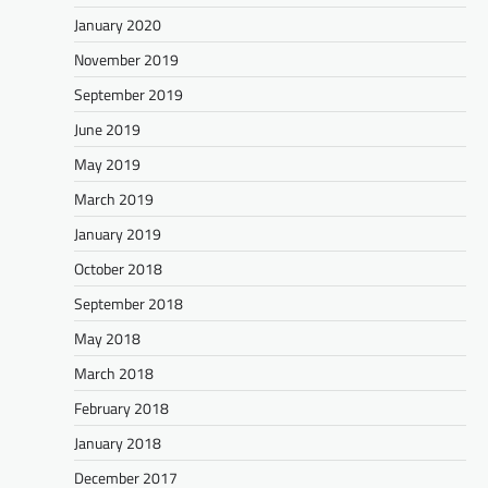
January 2020
November 2019
September 2019
June 2019
May 2019
March 2019
January 2019
October 2018
September 2018
May 2018
March 2018
February 2018
January 2018
December 2017