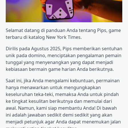
Selamat datang di panduan Anda tentang Pips, game
terbaru di katalog New York Times.
Dirilis pada Agustus 2025, Pips memberikan sentuhan
unik pada domino, menciptakan pengalaman pemain
tunggal yang menyenangkan yang dapat menjadi
kebiasaan bermain game harian Anda berikutnya.
Saat ini, jika Anda mengalami kebuntuan, permainan
hanya menawarkan untuk mengungkapkan
keseluruhan teka-teki, memaksa Anda untuk pindah
ke tingkat kesulitan berikutnya dan memulai dari
awal. Namun, kami siap membantu Anda! Di bawah
ini adalah jawaban sedikit demi sedikit yang akan
menjadi petunjuk agar Anda dapat menemukan jalan