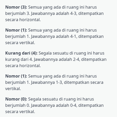
Nomor (3):
Semua yang ada di ruang ini harus
berjumlah 3. Jawabannya adalah 4-3, ditempatkan
secara horizontal.
Nomor (1):
Semua yang ada di ruang ini harus
berjumlah 1. Jawabannya adalah 4-1, ditempatkan
secara vertikal.
Kurang dari (4):
Segala sesuatu di ruang ini harus
kurang dari 4. Jawabannya adalah 2-4, ditempatkan
secara horizontal.
Nomor (1):
Semua yang ada di ruang ini harus
berjumlah 1. Jawabannya 1-3, ditempatkan secara
vertikal.
Nomor (0):
Segala sesuatu di ruang ini harus
berjumlah 0. Jawabannya adalah 0-4, ditempatkan
secara vertikal.