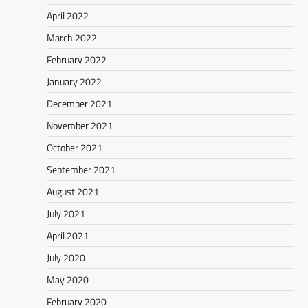
April 2022
March 2022
February 2022
January 2022
December 2021
November 2021
October 2021
September 2021
August 2021
July 2021
April 2021
July 2020
May 2020
February 2020