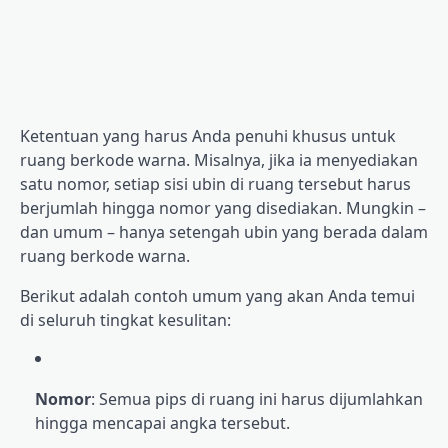
Ketentuan yang harus Anda penuhi khusus untuk
ruang berkode warna. Misalnya, jika ia menyediakan
satu nomor, setiap sisi ubin di ruang tersebut harus
berjumlah hingga nomor yang disediakan. Mungkin –
dan umum – hanya setengah ubin yang berada dalam
ruang berkode warna.
Berikut adalah contoh umum yang akan Anda temui
di seluruh tingkat kesulitan:
Nomor
: Semua pips di ruang ini harus dijumlahkan
hingga mencapai angka tersebut.