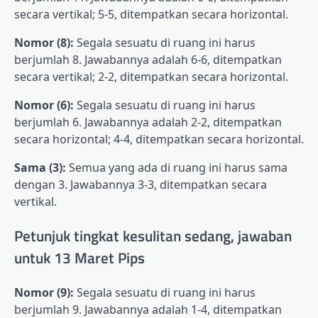
secara vertikal; 5-5, ditempatkan secara horizontal.
Nomor (8):
Segala sesuatu di ruang ini harus
berjumlah 8. Jawabannya adalah 6-6, ditempatkan
secara vertikal; 2-2, ditempatkan secara horizontal.
Nomor (6):
Segala sesuatu di ruang ini harus
berjumlah 6. Jawabannya adalah 2-2, ditempatkan
secara horizontal; 4-4, ditempatkan secara horizontal.
Sama (3):
Semua yang ada di ruang ini harus sama
dengan 3. Jawabannya 3-3, ditempatkan secara
vertikal.
Petunjuk tingkat kesulitan sedang, jawaban
untuk 13 Maret Pips
Nomor (9):
Segala sesuatu di ruang ini harus
berjumlah 9. Jawabannya adalah 1-4, ditempatkan