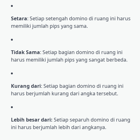
Setara
: Setiap setengah domino di ruang ini harus
memiliki jumlah pips yang sama.
Tidak Sama
: Setiap bagian domino di ruang ini
harus memiliki jumlah pips yang sangat berbeda.
Kurang dari
: Setiap bagian domino di ruang ini
harus berjumlah kurang dari angka tersebut.
Lebih besar dari:
Setiap separuh domino di ruang
ini harus berjumlah lebih dari angkanya.