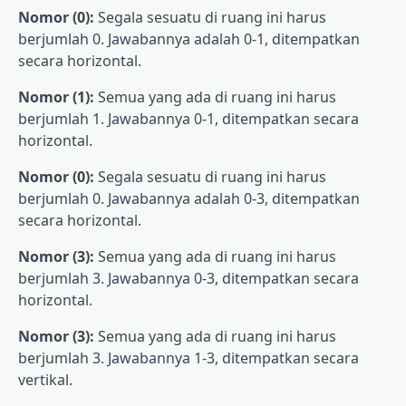
Nomor (0):
Segala sesuatu di ruang ini harus
berjumlah 0. Jawabannya adalah 0-1, ditempatkan
secara horizontal.
Nomor (1):
Semua yang ada di ruang ini harus
berjumlah 1. Jawabannya 0-1, ditempatkan secara
horizontal.
Nomor (0):
Segala sesuatu di ruang ini harus
berjumlah 0. Jawabannya adalah 0-3, ditempatkan
secara horizontal.
Nomor (3):
Semua yang ada di ruang ini harus
berjumlah 3. Jawabannya 0-3, ditempatkan secara
horizontal.
Nomor (3):
Semua yang ada di ruang ini harus
berjumlah 3. Jawabannya 1-3, ditempatkan secara
vertikal.