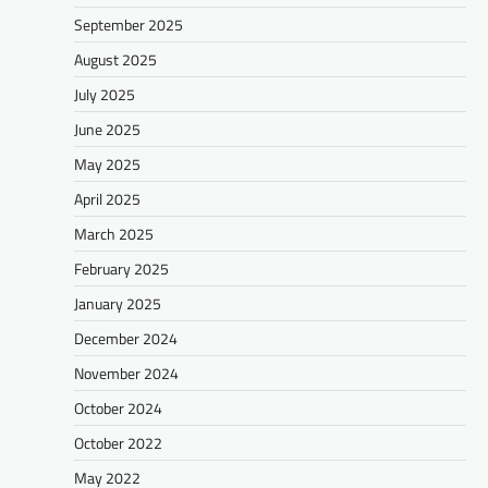
September 2025
August 2025
July 2025
June 2025
May 2025
April 2025
March 2025
February 2025
January 2025
December 2024
November 2024
October 2024
October 2022
May 2022