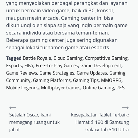
yang menyediakan berbagai perangkat dan layanan
untuk bermain video game, baik di PC, konsol,
maupun mesin arcade. Gaming center ini bisa
dikunjungi oleh siapa saja yang ingin bermain game
secara individu atau bersama teman-teman.
Beberapa gaming center juga sering digunakan
sebagai lokasi turnamen game atau esports.
Tagged
Battle Royale
,
Cloud Gaming
,
Competitive Gaming
,
Esports
,
FIFA
,
Free-to-Play Games
,
Game Development
,
Game Reviews
,
Game Strategies
,
Game Updates
,
Gaming
Community
,
Gaming Platforms
,
Gaming Tips
,
MMORPG
,
Mobile Legends
,
Multiplayer Games
,
Online Gaming
,
PES
Post
⟵
⟶
navigation
Setelah Oscar, kami
Kesepakatan Tablet Terbaik:
memegang ruang untuk
Hemat $ 180 di Samsung
jahat
Galaxy Tab S10 Ultra