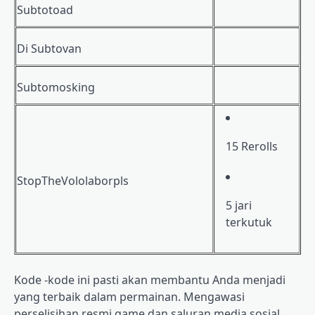
Subtotoad
Di Subtovan
Subtomosking
15 Rerolls
StopTheVololaborpls
5 jari
terkutuk
Kode -kode ini pasti akan membantu Anda menjadi
yang terbaik dalam permainan. Mengawasi
perselisihan resmi game dan saluran media sosial.