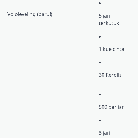
Vololeveling (baru!)
5 jari
terkutuk
1 kue cinta
30 Rerolls
500 berlian
3 jari