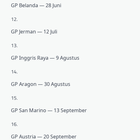
GP Belanda — 28 Juni
GP Jerman — 12 Juli
GP Inggris Raya — 9 Agustus
GP Aragon — 30 Agustus
GP San Marino — 13 September
GP Austria — 20 September