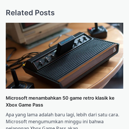
Related Posts
Microsoft menambahkan 50 game retro klasik ke
Xbox Game Pass
Apa yang lama adalah baru lagi, lebih dari satu cara.
Microsoft mengumumkan minggu ini bahwa
pelanggan Xbox Game Pass akan…