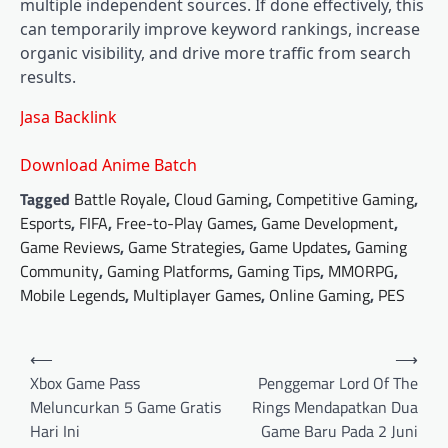
multiple independent sources. If done effectively, this
can temporarily improve keyword rankings, increase
organic visibility, and drive more traffic from search
results.
Jasa Backlink
Download Anime Batch
Tagged
Battle Royale
,
Cloud Gaming
,
Competitive Gaming
,
Esports
,
FIFA
,
Free-to-Play Games
,
Game Development
,
Game Reviews
,
Game Strategies
,
Game Updates
,
Gaming
Community
,
Gaming Platforms
,
Gaming Tips
,
MMORPG
,
Mobile Legends
,
Multiplayer Games
,
Online Gaming
,
PES
Post
⟵
⟶
navigation
Xbox Game Pass
Penggemar Lord Of The
Meluncurkan 5 Game Gratis
Rings Mendapatkan Dua
Hari Ini
Game Baru Pada 2 Juni