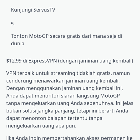
Kunjungi ServusTV
Tonton MotoGP secara gratis dari mana saja di
dunia
$12,99 di ExpressVPN (dengan jaminan uang kembali)
VPN terbaik untuk streaming tidaklah gratis, namun
cenderung menawarkan jaminan uang kembali.
Dengan menggunakan jaminan uang kembali ini,
Anda dapat menonton siaran langsung MotoGP
tanpa mengeluarkan uang Anda sepenuhnya. Ini jelas
bukan solusi jangka panjang, tetapi ini berarti Anda
dapat menonton balapan tertentu tanpa
mengeluarkan uang apa pun.
Jika Anda ingin mempertahankan akses permanen ke