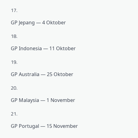
GP Jepang — 4 Oktober
GP Indonesia — 11 Oktober
GP Australia — 25 Oktober
GP Malaysia — 1 November
GP Portugal — 15 November