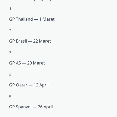
GP Thailand — 1 Maret
GP Brasil — 22 Maret
GP AS — 29 Maret
GP Qatar — 12 April
GP Spanyol — 26 April