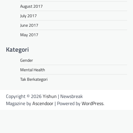
August 2017
July 2017
June 2017
May 2017
Kategori
Gender
Mental Health
Tak Berkategori
Copyright © 2026
Yishun
| Newsbreak
Magazine by
Ascendoor
| Powered by
WordPress
.