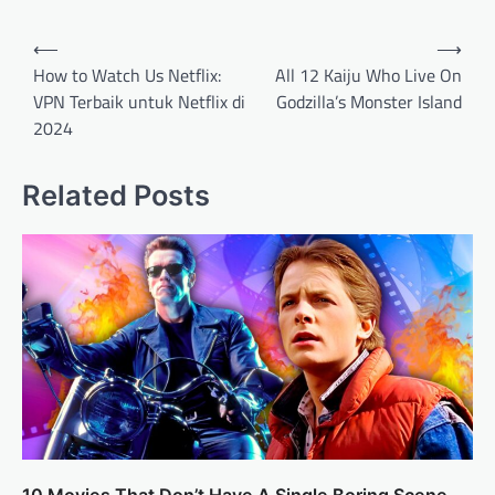
Post
⟵
⟶
navigation
How to Watch Us Netflix:
All 12 Kaiju Who Live On
VPN Terbaik untuk Netflix di
Godzilla’s Monster Island
2024
Related Posts
10 Movies That Don’t Have A Single Boring Scene