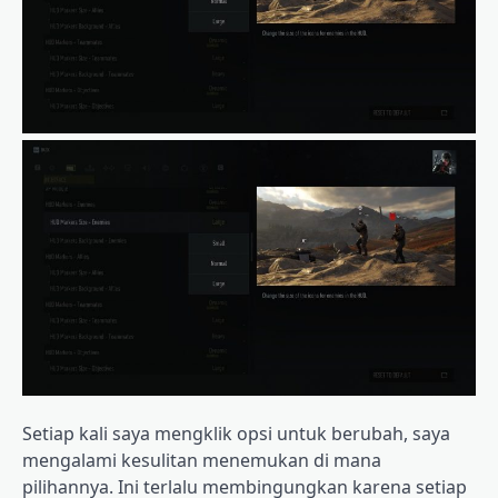
Setiap kali saya mengklik opsi untuk berubah, saya
mengalami kesulitan menemukan di mana
pilihannya. Ini terlalu membingungkan karena setiap