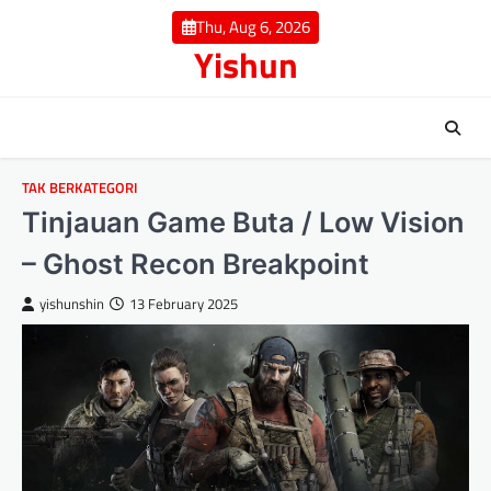
Skip
Thu, Aug 6, 2026
to
Yishun
content
TAK BERKATEGORI
Tinjauan Game Buta / Low Vision
– Ghost Recon Breakpoint
yishunshin
13 February 2025