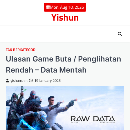
Skip
Mon, Aug 10, 2026
to
Yishun
content
TAK BERKATEGORI
Ulasan Game Buta / Penglihatan
Rendah – Data Mentah
yishunshin
19 January 2025