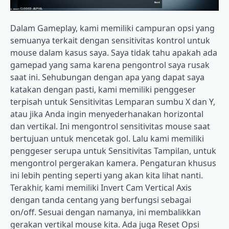
Dalam Gameplay, kami memiliki campuran opsi yang
semuanya terkait dengan sensitivitas kontrol untuk
mouse dalam kasus saya. Saya tidak tahu apakah ada
gamepad yang sama karena pengontrol saya rusak
saat ini. Sehubungan dengan apa yang dapat saya
katakan dengan pasti, kami memiliki penggeser
terpisah untuk Sensitivitas Lemparan sumbu X dan Y,
atau jika Anda ingin menyederhanakan horizontal
dan vertikal. Ini mengontrol sensitivitas mouse saat
bertujuan untuk mencetak gol. Lalu kami memiliki
penggeser serupa untuk Sensitivitas Tampilan, untuk
mengontrol pergerakan kamera. Pengaturan khusus
ini lebih penting seperti yang akan kita lihat nanti.
Terakhir, kami memiliki Invert Cam Vertical Axis
dengan tanda centang yang berfungsi sebagai
on/off. Sesuai dengan namanya, ini membalikkan
gerakan vertikal mouse kita. Ada juga Reset Opsi