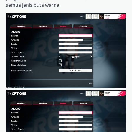
semua jenis buta warna.