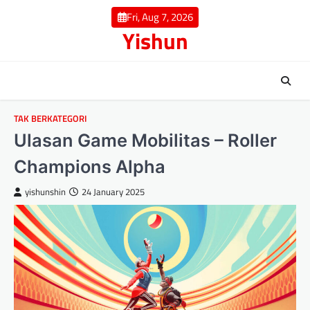
Skip
Fri, Aug 7, 2026
to
Yishun
content
TAK BERKATEGORI
Ulasan Game Mobilitas – Roller
Champions Alpha
yishunshin
24 January 2025