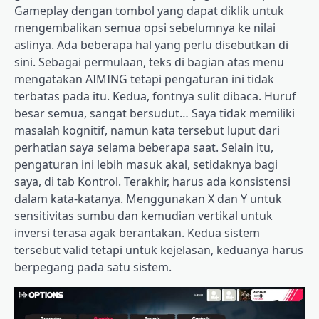
Gameplay dengan tombol yang dapat diklik untuk
mengembalikan semua opsi sebelumnya ke nilai
aslinya. Ada beberapa hal yang perlu disebutkan di
sini. Sebagai permulaan, teks di bagian atas menu
mengatakan AIMING tetapi pengaturan ini tidak
terbatas pada itu. Kedua, fontnya sulit dibaca. Huruf
besar semua, sangat bersudut… Saya tidak memiliki
masalah kognitif, namun kata tersebut luput dari
perhatian saya selama beberapa saat. Selain itu,
pengaturan ini lebih masuk akal, setidaknya bagi
saya, di tab Kontrol. Terakhir, harus ada konsistensi
dalam kata-katanya. Menggunakan X dan Y untuk
sensitivitas sumbu dan kemudian vertikal untuk
inversi terasa agak berantakan. Kedua sistem
tersebut valid tetapi untuk kejelasan, keduanya harus
berpegang pada satu sistem.