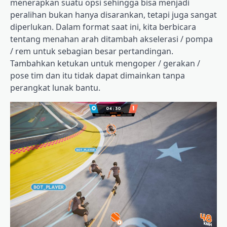
menerapkan suatu opsi sehingga bisa menjadi
peralihan bukan hanya disarankan, tetapi juga sangat
diperlukan. Dalam format saat ini, kita berbicara
tentang menahan arah ditambah akselerasi / pompa
/ rem untuk sebagian besar pertandingan.
Tambahkan ketukan untuk mengoper / gerakan /
pose tim dan itu tidak dapat dimainkan tanpa
perangkat lunak bantu.