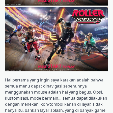
Hal pertama yang ingin saya katakan adalah bahwa
semua menu dapat dinavigasi sepenuhnya
menggunakan mouse adalah hal yang bagus. Opsi,
kustomisasi, mode bermain… semua dapat dilakukan
dengan menekan ikon/tombol kanan di layar. Tidak
hanya itu, bahkan layar splash, yang di banyak game