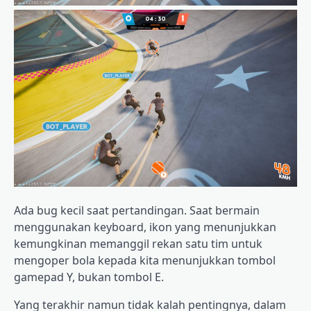
Ada bug kecil saat pertandingan. Saat bermain
menggunakan keyboard, ikon yang menunjukkan
kemungkinan memanggil rekan satu tim untuk
mengoper bola kepada kita menunjukkan tombol
gamepad Y, bukan tombol E.
Yang terakhir namun tidak kalah pentingnya, dalam