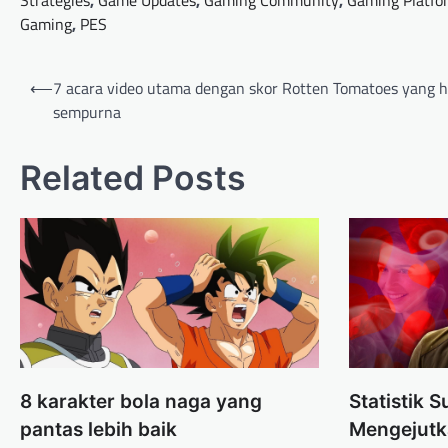
Gaming
,
PES
Post
⟵
7 acara video utama dengan skor Rotten Tomatoes yang 
navigation
sempurna
Related Posts
8 karakter bola naga yang
Statistik 
pantas lebih baik
Mengejut