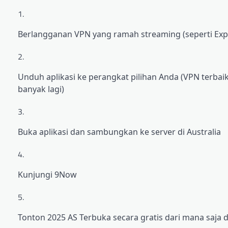
Berlangganan VPN yang ramah streaming (seperti Ex
Unduh aplikasi ke perangkat pilihan Anda (VPN terbaik
banyak lagi)
Buka aplikasi dan sambungkan ke server di Australia
Kunjungi 9Now
Tonton 2025 AS Terbuka secara gratis dari mana saja d