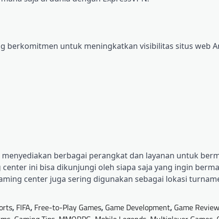
ng berkomitmen untuk meningkatkan visibilitas situs web 
ng menyediakan berbagai perangkat dan layanan untuk berm
center ini bisa dikunjungi oleh siapa saja yang ingin berm
aming center juga sering digunakan sebagai lokasi turna
orts
,
FIFA
,
Free-to-Play Games
,
Game Development
,
Game Review
rms
,
Gaming Tips
,
MMORPG
,
Mobile Legends
,
Multiplayer Games
,