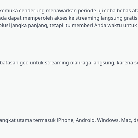
terkemuka cenderung menawarkan periode uji coba bebas at
da dapat memperoleh akses ke streaming langsung gratis
olusi jangka panjang, tetapi itu memberi Anda waktu unt
batasan geo untuk streaming olahraga langsung, karena s
rangkat utama termasuk iPhone, Android, Windows, Mac, d