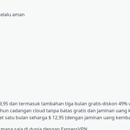
selalu aman
9,95 dan termasuk tambahan tiga bulan gratis-diskon 49% 
ahun cadangan cloud tanpa batas gratis dan jaminan uang 
et satu bulan seharga $ 12,95 (dengan jaminan uang kembal
i mana saja di dunia dengan ExpressVPN.