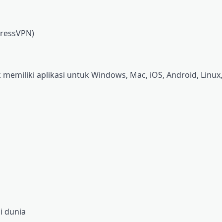
pressVPN)
 memiliki aplikasi untuk Windows, Mac, iOS, Android, Linux
i dunia