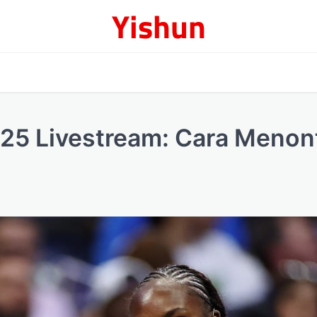
Yishun
2025 Livestream: Cara Meno