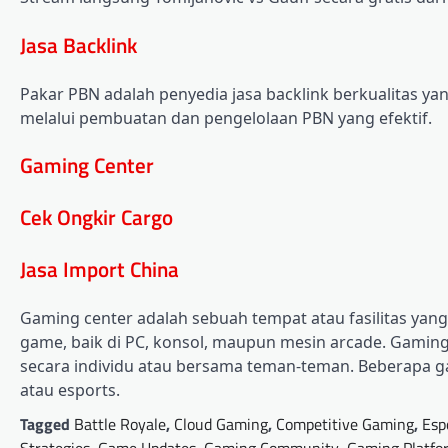
Jasa Backlink
Pakar PBN adalah penyedia jasa backlink berkualitas ya
melalui pembuatan dan pengelolaan PBN yang efektif.
Gaming Center
Cek Ongkir Cargo
Jasa Import China
Gaming center adalah sebuah tempat atau fasilitas ya
game, baik di PC, konsol, maupun mesin arcade. Gaming 
secara individu atau bersama teman-teman. Beberapa g
atau esports.
Tagged
Battle Royale
,
Cloud Gaming
,
Competitive Gaming
,
Esp
Strategies
,
Game Updates
,
Gaming Community
,
Gaming Platfo