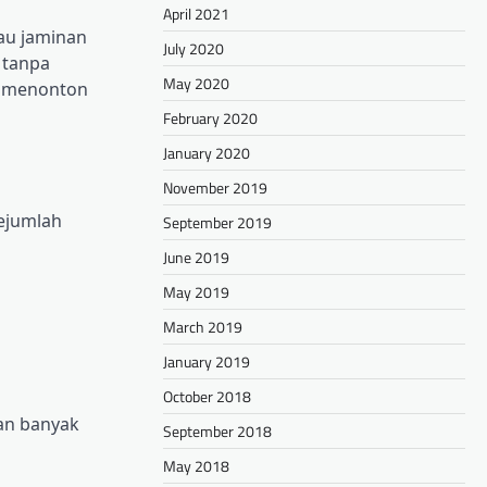
April 2021
au jaminan
July 2020
 tanpa
May 2020
uk menonton
February 2020
January 2020
November 2019
ejumlah
September 2019
June 2019
May 2019
March 2019
January 2019
October 2018
an banyak
September 2018
May 2018