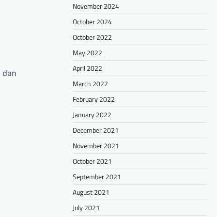
November 2024
October 2024
October 2022
May 2022
April 2022
, dan
March 2022
February 2022
January 2022
December 2021
November 2021
October 2021
September 2021
August 2021
July 2021