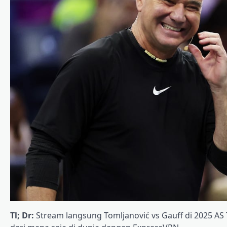
Tl; Dr:
Stream langsung Tomljanović vs Gauff di 2025 AS T