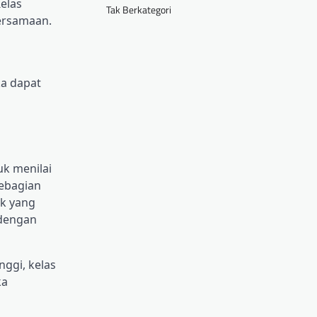
elas
Tak Berkategori
ersamaan.
ka dapat
k menilai
sebagian
ak yang
 dengan
ggi, kelas
ka