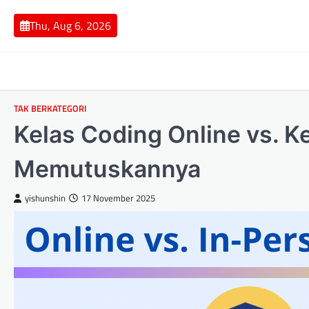
Skip
to
Thu, Aug 6, 2026
content
TAK BERKATEGORI
Kelas Coding Online vs. K
Memutuskannya
yishunshin
17 November 2025