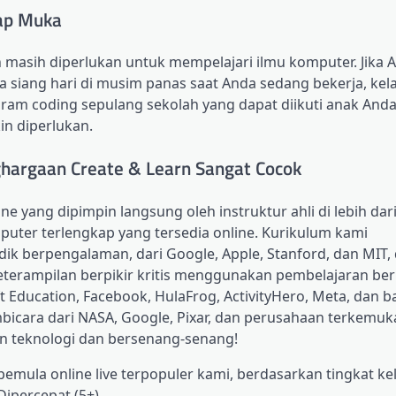
tap Muka
 masih diperlukan untuk mempelajari ilmu komputer. Jika A
 siang hari di musim panas saat Anda sedang bekerja, kela
ogram coding sepulang sekolah yang dapat diikuti anak Anda
in diperlukan.
argaan Create & Learn Sangat Cocok
e yang dipimpin langsung oleh instruktur ahli di lebih dar
uter terlengkap yang tersedia online. Kurikulum kami
ik berpengalaman, dari Google, Apple, Stanford, dan MIT,
eterampilan berpikir kritis menggunakan pembelajaran ber
ft Education, Facebook, HulaFrog, ActivityHero, Meta, dan ba
icara dari NASA, Google, Pixar, dan perusahaan terkemuka
 teknologi dan bersenang-senang!
mula online live terpopuler kami, berdasarkan tingkat ke
Dipercepat (5+).