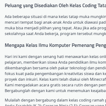
Peluang yang Disediakan Oleh Kelas Coding Ta
Ada beberapa situasi di mana kelas tatap muka mungkin
mencari tempat bagi anak-anak Anda untuk diawasi pada
muka bisa menjadi pilihan yang tepat. Atau jika ada pr
sekolahnya saat Anda bekerja, program tersebut mungk
Mengapa Kelas Ilmu Komputer Pemenang Pengh
Hari ini kami dengan senang hati menawarkan kelas onlin
pelajaran, memberikan siswa Anda pendidikan ilmu komp
dikembangkan bersama oleh pakar teknologi dan pendid
fokus kuat pada pengembangan kreativitas siswa dan k
proyek dan inkuiri. Kelas kami telah diakui oleh Minecra
Kami mengadakan acara gratis secara rutin dengan pemb
Bergabunglah dengan kami untuk menemukan keajaiban
Mulailah dengan bergabung dalam kelas coding ramah pe
Anda: ScratchJr (K-2); Goresan Ninja (2-5); Goresan yang 