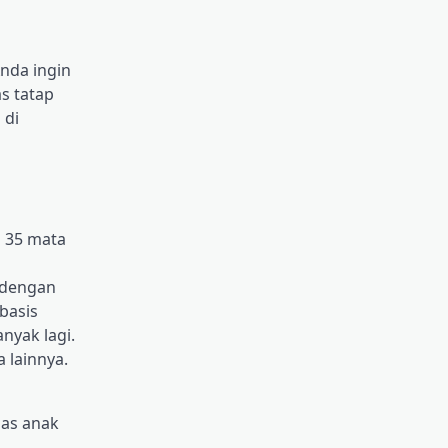
nda ingin
s tatap
 di
i 35 mata
 dengan
basis
nyak lagi.
 lainnya.
las anak