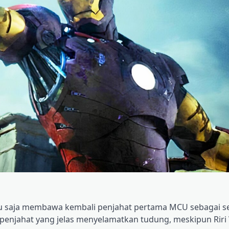
baru saja membawa kembali penjahat pertama MCU sebagai 
njahat yang jelas menyelamatkan tudung, meskipun Riri 