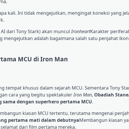
ama.
pa kali. Ini tidak mengejutkan, mengingat koneksi yang jel
k.
AI dari Tony Stark) akan muncul
Ironheart
Karakter periferal
 mengejutkan adalah bagaimana salah satu penjahat ikon
rtama MCU di Iron Man
ang tempat khusus dalam sejarah MCU. Sementara Tony Sta
an cara yang begitu spektakuler
Iron Man
,
Obadiah Stane
g sama dengan superhero pertama MCU
.
embangun kiasan MCU tertentu, terutama mengenai penjah
 yang pertama mati dalam debutnya
Membangun kiasan ya
selamat dari film pertama mereka.