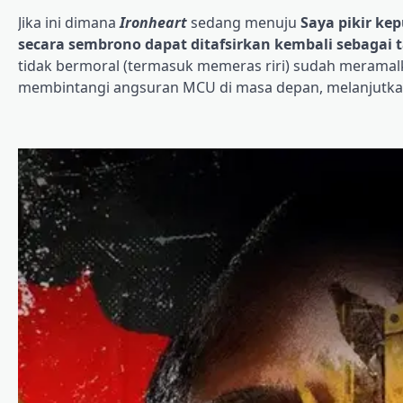
Jika ini dimana
Ironheart
sedang menuju
Saya pikir k
secara sembrono dapat ditafsirkan kembali sebagai 
tidak bermoral (termasuk memeras riri) sudah meramalk
membintangi angsuran MCU di masa depan, melanjutka