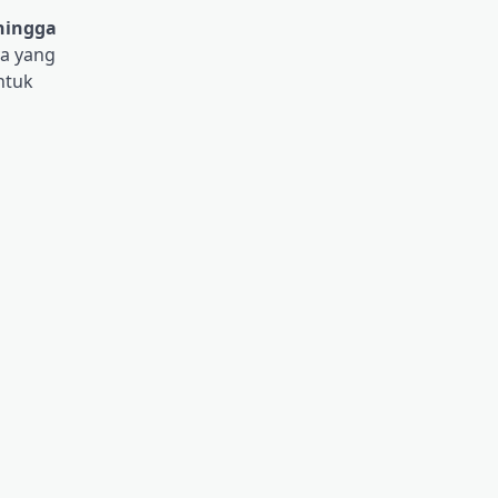
hingga
ya yang
ntuk