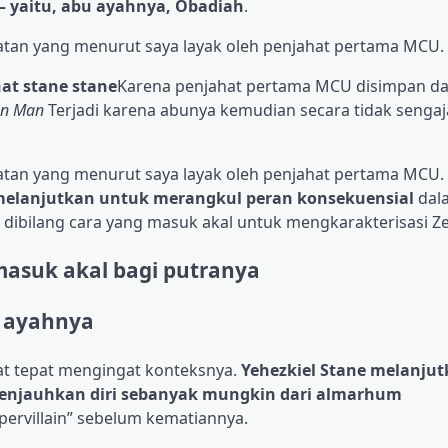
 yaitu, abu ayahnya, Obadiah
.
tan yang menurut saya layak oleh penjahat pertama MCU.
at stane stane
Karena penjahat pertama MCU disimpan da
on Man
Terjadi karena abunya kemudian secara tidak senga
atan yang menurut saya layak oleh penjahat pertama MCU
melanjutkan untuk merangkul peran konsekuensial
dal
dibilang cara yang masuk akal untuk mengkarakterisasi Ze
masuk akal bagi putranya
i ayahnya
at tepat mengingat konteksnya.
Yehezkiel Stane melanju
 menjauhkan diri sebanyak mungkin dari almarhum
rvillain” sebelum kematiannya.